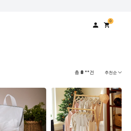
0
총
8
**건
추천순
추천순
낮은 가격순
높은 가격순
최신순
역순