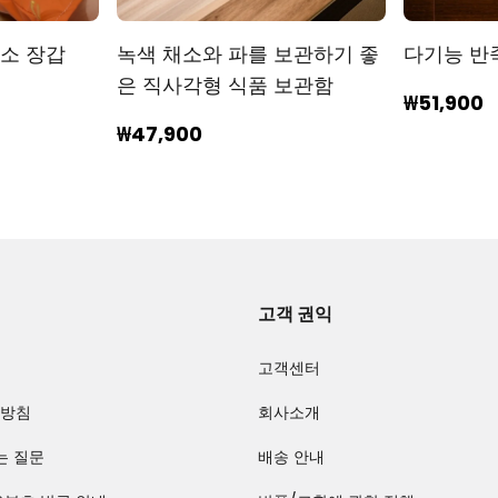
소 장갑
녹색 채소와 파를 보관하기 좋
다기능 반
은 직사각형 식품 보관함
₩51,900
₩47,900
고객 권익
고객센터
방침
회사소개
는 질문
배송 안내